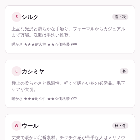
シルク
S
春・秋
上品な光沢と滑らかな手触り。フォーマルからカジュアル
まで万能。洗濯は手洗い推奨。
暖かさ
★★★
耐久性
★★☆
価格帯
¥¥¥
カシミヤ
C
冬
極上の柔らかさと保温性。軽くて暖かい冬の必需品。毛玉
ケアが大切。
暖かさ
★★★
耐久性
★★☆
価格帯
¥¥¥
ウール
W
秋・冬
丈夫で暖かい定番素材。チクチク感が苦手な人はメリノウ