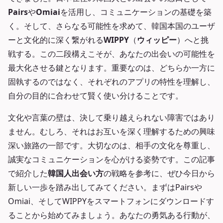
Pairs
や
Omiai
を活用し、コミュニケーションの基礎を築
く。そして、さらなる可能性を求めて、韓国本国のユーザ
ーと文化的に深く繋がれる
WIPPY
（
ウィッピー
）へと挑
戦する。この二段構えこそが、あなたの出会いの可能性を
最大化させる鍵となります。重要なのは、どちらか一方に
固執するのではなく、それぞれのアプリの特性を理解し、
自分の目的に合わせて賢く使い分けることです。
文化や言葉の壁は、決して乗り越えられない障害ではあり
ません。むしろ、それはお互いを深く理解するための興味
深い旅路の一部です。大切なのは、相手の文化を尊重し、
誠実なコミュニケーションを心がける姿勢です。この記事
で紹介した
韓国人出会い方
の戦略を参考に、ぜひ今日から
新しい一歩を踏み出してみてください。まずはPairsや
Omiai、そしてWIPPYをスマートフォンにダウンロードす
ることから始めてみましょう。あなたの勇気ある行動が、