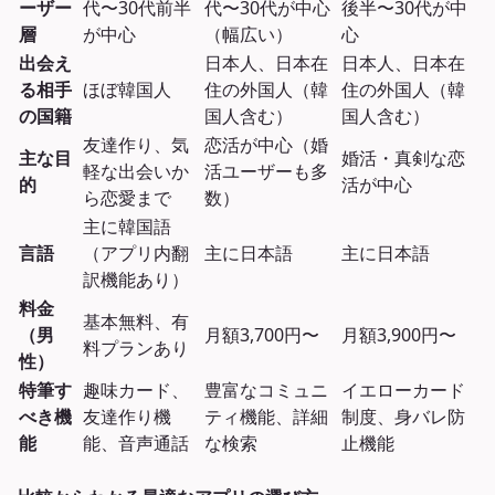
ーザー
代〜30代前半
代〜30代が中心
後半〜30代が中
層
が中心
（幅広い）
心
出会え
日本人、日本在
日本人、日本在
る相手
ほぼ韓国人
住の外国人（韓
住の外国人（韓
の国籍
国人含む）
国人含む）
友達作り、気
恋活が中心（婚
主な目
婚活・真剣な恋
軽な出会いか
活ユーザーも多
的
活が中心
ら恋愛まで
数）
主に韓国語
言語
（アプリ内翻
主に日本語
主に日本語
訳機能あり）
料金
基本無料、有
（男
月額3,700円〜
月額3,900円〜
料プランあり
性）
特筆す
趣味カード、
豊富なコミュニ
イエローカード
べき機
友達作り機
ティ機能、詳細
制度、身バレ防
能
能、音声通話
な検索
止機能