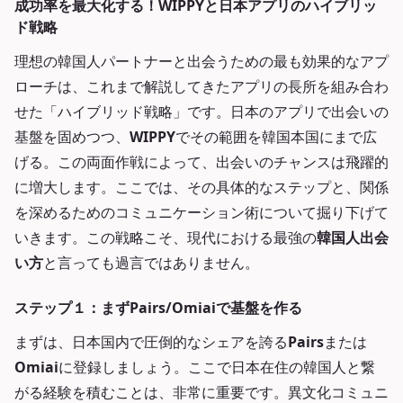
成功率を最大化する！WIPPYと日本アプリのハイブリッ
ド戦略
理想の韓国人パートナーと出会うための最も効果的なアプ
ローチは、これまで解説してきたアプリの長所を組み合わ
せた「ハイブリッド戦略」です。日本のアプリで出会いの
基盤を固めつつ、
WIPPY
でその範囲を韓国本国にまで広
げる。この両面作戦によって、出会いのチャンスは飛躍的
に増大します。ここでは、その具体的なステップと、関係
を深めるためのコミュニケーション術について掘り下げて
いきます。この戦略こそ、現代における最強の
韓国人出会
い方
と言っても過言ではありません。
ステップ１：まずPairs/Omiaiで基盤を作る
まずは、日本国内で圧倒的なシェアを誇る
Pairs
または
Omiai
に登録しましょう。ここで日本在住の韓国人と繋
がる経験を積むことは、非常に重要です。異文化コミュニ