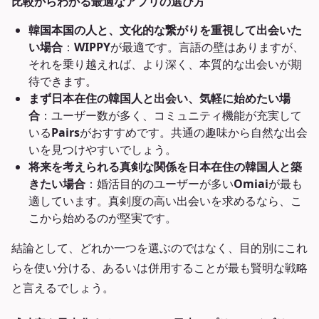
比較からわかる最適なアプリの選び方
韓国本国の人と、文化的な繋がりを重視して出会いた
い場合
：
WIPPY
が最適です。言語の壁はありますが、
それを乗り越えれば、より深く、本質的な出会いが期
待できます。
まず日本在住の韓国人と出会い、気軽に始めたい場
合
：ユーザー数が多く、コミュニティ機能が充実して
いる
Pairs
がおすすめです。共通の趣味から自然な出会
いを見つけやすいでしょう。
将来を考えられる真剣な関係を日本在住の韓国人と築
きたい場合
：婚活目的のユーザーが多い
Omiai
が最も
適しています。真剣度の高い出会いを求めるなら、こ
こから始めるのが堅実です。
結論として、どれか一つを選ぶのではなく、目的別にこれ
らを使い分ける、あるいは併用することが最も賢明な戦略
と言えるでしょう。