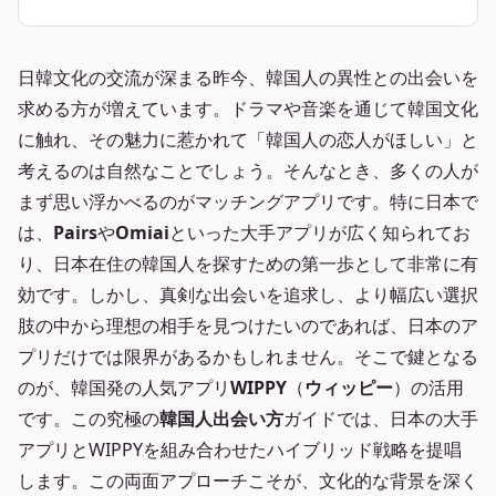
日韓文化の交流が深まる昨今、韓国人の異性との出会いを
求める方が増えています。ドラマや音楽を通じて韓国文化
に触れ、その魅力に惹かれて「韓国人の恋人がほしい」と
考えるのは自然なことでしょう。そんなとき、多くの人が
まず思い浮かべるのがマッチングアプリです。特に日本で
は、
Pairs
や
Omiai
といった大手アプリが広く知られてお
り、日本在住の韓国人を探すための第一歩として非常に有
効です。しかし、真剣な出会いを追求し、より幅広い選択
肢の中から理想の相手を見つけたいのであれば、日本のア
プリだけでは限界があるかもしれません。そこで鍵となる
のが、韓国発の人気アプリ
WIPPY
（
ウィッピー
）の活用
です。この究極の
韓国人出会い方
ガイドでは、日本の大手
アプリとWIPPYを組み合わせたハイブリッド戦略を提唱
します。この両面アプローチこそが、文化的な背景を深く