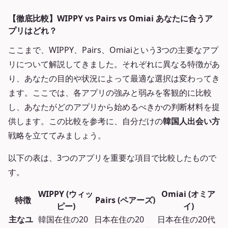
【徹底比較】WIPPY vs Pairs vs Omiai あなたに合うア
プリはどれ？
ここまで、WIPPY、Pairs、Omiaiという3つの主要なアプ
リについて解説してきました。それぞれに異なる特徴があ
り、あなたの目的や状況によって最適な選択は変わってき
ます。ここでは、各アプリの強みと弱みを客観的に比較
し、あなたがどのアプリから始めるべきかの判断材料を提
供します。この比較を参考に、自分だけの
韓国人出会い方
戦略を立ててみましょう。
以下の表は、3つのアプリを重要な項目で比較したもので
す。
WIPPY (ウィッ
Omiai (オミア
特徴
Pairs (ペアーズ)
ピー)
イ)
主なユ
韓国在住の20
日本在住の20
日本在住の20代