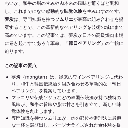
わいが、和牛の脂の甘みや肉本来の風味と驚くほど調和
し、これまでにない感動的な
味覚体験
を生み出すのです。
夢炭
は、専門知識を持つ
ソムリエ
が最高の組み合わせを提
案することで、この革新的なペアリングを芸術の域にまで
高めています。この記事では、夢炭が日本の高級焼肉市場
に巻き起こすであろう革命、「
韓日ペアリング
」の全貌に
迫ります。
この記事の要点
夢炭（mongtan）は、従来のワインペアリングに代わ
り、和牛と韓国伝統酒を組み合わせる革新的な「韓日
ペアリング」を提案しています。
マッコリや伝統ソジュなどの韓国伝統酒が持つ独特の
風味が、和牛の旨味や脂の甘さを引き立て、新しい味
覚体験を創出します。
専門知識を持つソムリエが、肉の部位や調理法に最適
な一杯を選び出し、パーソナライズされた食体験を提