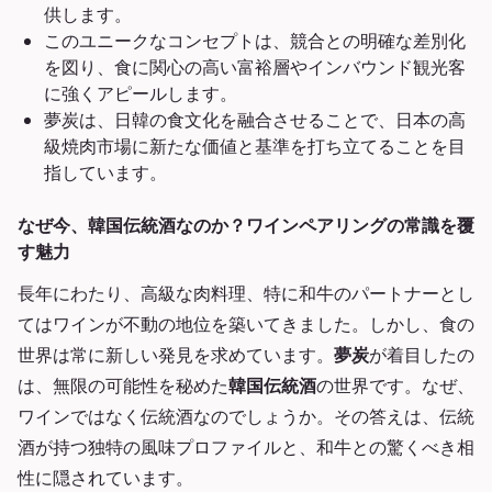
供します。
このユニークなコンセプトは、競合との明確な差別化
を図り、食に関心の高い富裕層やインバウンド観光客
に強くアピールします。
夢炭は、日韓の食文化を融合させることで、日本の高
級焼肉市場に新たな価値と基準を打ち立てることを目
指しています。
なぜ今、韓国伝統酒なのか？ワインペアリングの常識を覆
す魅力
長年にわたり、高級な肉料理、特に和牛のパートナーとし
てはワインが不動の地位を築いてきました。しかし、食の
世界は常に新しい発見を求めています。
夢炭
が着目したの
は、無限の可能性を秘めた
韓国伝統酒
の世界です。なぜ、
ワインではなく伝統酒なのでしょうか。その答えは、伝統
酒が持つ独特の風味プロファイルと、和牛との驚くべき相
性に隠されています。