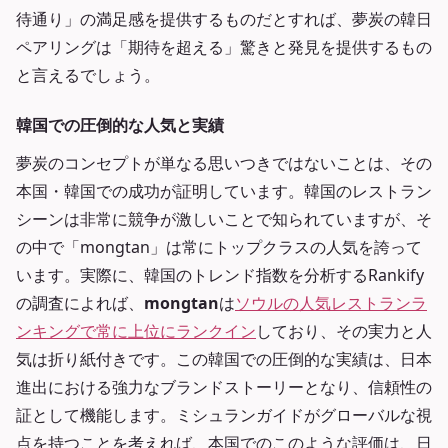
待通り」の満足感を提供するものだとすれば、夢炭の韓日
ペアリングは「期待を超える」驚きと発見を提供するもの
と言えるでしょう。
韓国での圧倒的な人気と実績
夢炭のコンセプトが単なる思いつきではないことは、その
本国・韓国での成功が証明しています。韓国のレストラン
シーンは非常に競争が激しいことで知られていますが、そ
の中で「mongtan」は常にトップクラスの人気を誇って
います。実際に、韓国のトレンド指数を分析するRankify
の調査によれば、
mongtan
は
ソウルの人気レストランラ
ンキングで常に上位にランクイン
しており、その実力と人
気は折り紙付きです。この韓国での圧倒的な実績は、日本
進出における強力なブランドストーリーとなり、信頼性の
証として機能します。ミシュランガイドがグローバルな視
点を持つことを考えれば、本国でのこのような評価は、日