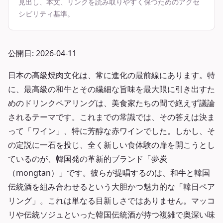
見出し、本文、リンクを読み取りやすく保つためのアクセ
シビリティ基準。
公開日: 2026-04-11
日本の高級焼肉文化は、常に進化の最前線にあります。特
に、最高級の和牛とその繊細な旨味を最大限に引き出すた
めのドリンクペアリングは、美食家たちの間で絶えず議論
されるテーマです。これまでの常識では、その答えは決ま
って「ワイン」、特に芳醇な赤ワインでした。しかし、そ
の定説に一石を投じ、全く新しい食体験の扉を開こうとし
ているのが、韓国発の革新的ブランド「夢炭
（mongtan）」です。彼らが提唱するのは、和牛と韓国
伝統酒を組み合わせるという大胆かつ魅力的な「韓日ペア
リング」。これは単なる目新しさではありません。マッコ
リや伝統ソジュといった韓国伝統酒が持つ複雑で奥深い味