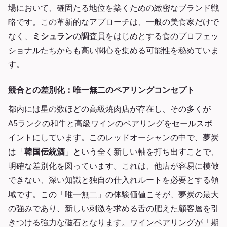
場において、確固たる地位を築くための緻密なブランド戦
略です。この革新的なアプローチは、一般の美食家だけで
なく、
ミシュラン
の調査員をはじめとする食のプロフェッ
ショナルたちからも高い関心を集める可能性を秘めていま
す。
競合との差別化：唯一無二のペアリングコンセプト
都内には星の数ほどの高級焼肉店が存在し、その多くが
A5ランクの和牛と高級ワインのペアリングをセールスポ
イントにしています。このレッドオーシャンの中で、夢炭
は「
韓国伝統酒
」という全く新しい軸を打ち出すことで、
明確な差別化を図っています。これは、他店が容易に模倣
できない、深い知識と独自の仕入れルートを必要とする領
域です。この「唯一無二」の体験価値こそが、夢炭の最大
の強みであり、新しい刺激を求める舌の肥えた顧客層を引
きつける強力な磁石となります。ワインペアリングが「期