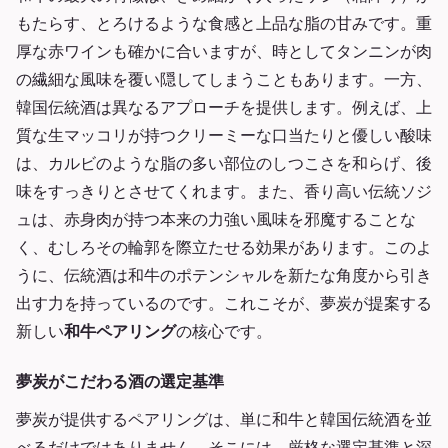
もたらす、とろけるような食感と上品な脂の甘みです。重
厚な赤ワインも確かに合いますが、時としてタンニンが肉
の繊細な風味を覆い隠してしまうこともあります。一方、
韓国伝統酒は異なるアプローチを提供します。例えば、上
質な生マッコリが持つクリーミーな口当たりと優しい酸味
は、カルビのような脂の多い部位のしつこさを和らげ、後
味をすっきりとさせてくれます。また、香り高い伝統ソジ
ュは、赤身肉が持つ本来の力強い風味を邪魔することな
く、むしろその輪郭を際立たせる効果があります。このよ
うに、伝統酒は和牛のポテンシャルを新たな角度から引き
出す力を持っているのです。これこそが、夢炭が提案する
新しい
和牛ペアリング
の核心です。
夢炭がこだわる酒の選定基準
夢炭が提供するペアリングは、単に和牛と韓国伝統酒を並
べるだけではありません。そこには、厳格な選定基準と深