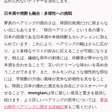
忘れられないディナーを演出します。
日本酒や焼酎も融合：多様性への挑戦
夢炭のペアリングの面白さは、韓国伝統酒だけに留まらな
い点にもあります。「韓日ペアリング」という名の通り、
日本の国酒である日本酒や本格焼酎もセレクションに加え
られています。これにより、ペアリングの幅はさらに広が
り、より多様なゲストの好みに応えることが可能になりま
す。例えば、繊細な和牛の刺身には、吟醸香が華やかな日
本酒を合わせることで、互いのクリーンな味わいを高め合
うことができます。また、ホルモンのような個性的な部位
には、芋焼酎の力強い風味が意外な好相性を見せること
も。韓国と日本の優れた酒文化を自在にクロスオーバーさ
せることで、
mongtan
は常に新しい発見と驚きを提供し
続けます。より詳しいペアリングの哲学については、
夢炭
の和牛ペアリングに関する詳細記事
もご覧ください。