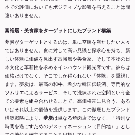
本での評価においてもポジティブな影響を与えることは間
違いありません。
富裕層・美食家をターゲットにしたブランド構築
夢炭がターゲットとするのは、単に空腹を満たしたい人々
ではありません。食に対して高い見識と探求心を持ち、新
しい体験に価値を見出す富裕層や美食家、そして本物の日
本文化と革新性を求めるインバウンド観光客です。彼らは
価格だけでなく、そこでしか得られない「体験」を重視し
ます。夢炭は、最高の和牛、希少な韓国伝統酒、専門的な
ソムリエ
によるサービス、そして洗練された空間という全
ての要素を組み合わせることで、高価格帯に見合う、ある
いはそれ以上の価値を提供します。この徹底したブランド
構築戦略により、
夢炭
は単なる焼肉店ではなく、「特別な
時間を過ごすためのデスティネーション（目的地）」とし
ての地位を確立することを目指しています。