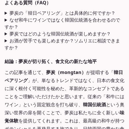
よくある質問（FAQ）
夢炭の「韓日ペアリング」とは具体的に何ですか？
なぜ和牛にワインではなく韓国伝統酒を合わせるので
すか？
夢炭ではどのような韓国伝統酒が楽しめますか？
お酒が苦手でも楽しめますか？ソムリエに相談できま
すか？
結論：夢炭が切り拓く、食文化の新たな地平
この記事を通じて、
夢炭（mongtan）
が提唱する「
韓日
ペアリング
」が、単なるトレンドではなく、日本の食文化
に深く根付く可能性を秘めた、革新的なコンセプトである
ことをご理解いただけたかと思います。従来の「和牛には
ワイン」という固定観念を打ち破り、
韓国伝統酒
という奥
深い世界の扉を開くことで、夢炭は私たちに全く新しい
味
覚体験
を提供してくれます。これは、最高級の和牛が持つ
ポテンシャルを再発見する旅であり、日韓両国の豊かな食