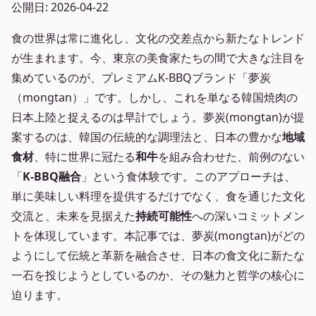
公開日: 2026-04-22
食の世界は常に進化し、文化の交差点から新たなトレンド
が生まれます。今、東京の美食家たちの間で大きな注目を
集めているのが、プレミアムK-BBQブランド「夢炭
（mongtan）」です。しかし、これを単なる韓国焼肉の
日本上陸と捉えるのは早計でしょう。夢炭(mongtan)が提
案するのは、韓国の伝統的な調理法と、日本の豊かな
地域
食材
、特に世界に冠たる
和牛
を組み合わせた、前例のない
「
K-BBQ融合
」という食体験です。このアプローチは、
単に美味しい料理を提供するだけでなく、食を通じた文化
交流と、未来を見据えた
持続可能性
への深いコミットメン
トを体現しています。本記事では、夢炭(mongtan)がどの
ようにして伝統と革新を融合させ、日本の食文化に新たな
一石を投じようとしているのか、その魅力と哲学の核心に
迫ります。