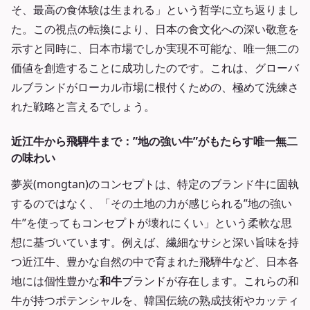
そ、最高の食体験は生まれる」という哲学に立ち返りまし
た。この視点の転換により、日本の食文化への深い敬意を
示すと同時に、日本市場でしか実現不可能な、唯一無二の
価値を創造することに成功したのです。これは、グローバ
ルブランドがローカル市場に根付くための、極めて洗練さ
れた戦略と言えるでしょう。
近江牛から飛騨牛まで：”地の強い牛”がもたらす唯一無二
の味わい
夢炭(mongtan)のコンセプトは、特定のブランド牛に固執
するのではなく、「その土地の力が感じられる”地の強い
牛”を使ってもコンセプトが壊れにくい」という柔軟な思
想に基づいています。例えば、繊細なサシと深い旨味を持
つ近江牛、豊かな自然の中で育まれた飛騨牛など、日本各
地には個性豊かな
和牛
ブランドが存在します。これらの和
牛が持つポテンシャルを、韓国伝統の熟成技術やカッティ