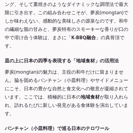
ング、そして藁焼きのようなダイナミックな調理法で最大
限に引き出す。この組み合わせこそが、夢炭(mongtan)で
しか味わえない、感動的な美味しさの源泉なのです。和牛
の繊細な脂の甘みと、夢炭特有のスモーキーな香りが口の
中で溶け合う体験は、まさに「
K-BBQ融合
」の真骨頂で
す。
皿の上に日本の四季を表現する「地域食材」の活用法
夢炭(mongtan)の魅力は、主役の和牛だけに留まりませ
ん。脇を固めるバンチャン（小皿料理）やサイドメニュー
にこそ、日本の豊かな自然と食文化への敬意が凝縮されて
います。ここでは、積極的に日本の
地域食材
が取り入れら
れ、訪れるたびに新しい発見がある食体験を演出していま
す。
バンチャン（小皿料理）で巡る日本のテロワール