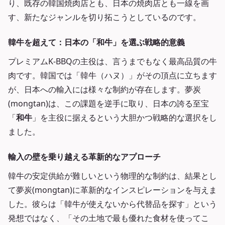
り、既存の韓国焼肉店とも、日本の焼肉店とも一線を画
す、新たなジャンルを切り拓こうとしているのです。
韓牛を超えて：日本の「和牛」を選ぶ戦略的意義
プレミアムK-BBQの主役は、言うまでもなく最高品質の牛
肉です。韓国では「韓牛（ハヌ）」がその頂点に立ちます
が、日本への輸入には様々な制約が存在します。夢炭
(mongtan)は、この課題を逆手に取り、日本の誇る至宝
「
和牛
」を主役に据えるという大胆かつ戦略的な選択をし
ました。
輸入の壁を乗り越える革新的なアプローチ
韓牛の安定供給が難しいという物理的な制約は、結果とし
て夢炭(mongtan)に革新的なインスピレーションを与えま
した。彼らは「韓牛が使えないから代替品を探す」という
発想ではなく、「その土地で最も優れた食材を使ってこ