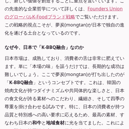
し、新しい価値を創造することに重点を置いています。こ
の先進的な企業哲学について詳しくは、
Founders Union
のグローバルK-Foodブランド戦略
でご覧いただけます。
この戦略的視点こそが、夢炭(mongtan)が日本で独自の進
化を遂げる土台となっているのです。
なぜ今、日本で「K-BBQ融合」なのか
日本市場は、成熟しており、消費者の舌は非常に肥えてい
ます。単に「本場の味」を謳うだけでは、長期的な成功は
難しいでしょう。ここで夢炭(mongtan)が打ち出したのが
「
K-BBQ融合
」というコンセプトです。これは、韓国の
焼肉文化が持つダイナミズムや共同体的な楽しさと、日本
の食文化が誇る素材へのこだわり、繊細さ、そして四季の
尊重を掛け合わせる試みです。特に、日本の消費者が持つ
品質と特別感への高い要求に応えるため、最高の素材、す
なわち日本の
和牛
と
地域食材
に光を当てました。これによ