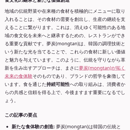
食文化の継承と新たな価値創造
地域の伝統野菜や在来種の食材を積極的にメニューに取り
入れることは、その食材の需要を創出し、生産の継続を支
えることに繋がります。これは、消えゆく可能性のある地
域の食文化を未来へと継承するための、レストランができ
る重要な貢献です。夢炭(mongtan)は、韓国の調理技術と
いう新たな光を当てることで、これらの食材に新しい価値
と魅力を与えています。このように、伝統を守りながら革
新を生み出すアプローチは、まさに
夢炭(mongtan)が拓く
未来の食体験
そのものであり、ブランドの哲学を象徴して
います。食を通じた
持続可能性
への取り組みは、消費者か
らの共感と信頼を得る上で、今後ますます重要になるでし
ょう。
この記事の要点
新たな食体験の創造:
夢炭(mongtan)は韓国の伝統と