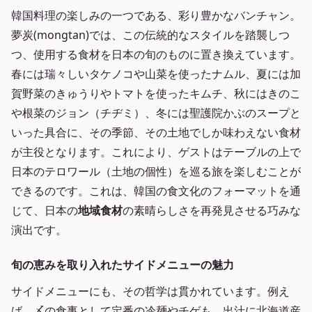
韓国料理の楽しみの一つである、彩り豊かなバンチャン。
夢炭(mongtan)では、この伝統的なスタイルを踏襲しつ
つ、使用する食材を日本の旬のものに置き換えています。
春には瑞々しいタケノコや山菜を使ったナムル、夏には加
賀野菜のきゅうりやトマトを使ったキムチ、秋にはきのこ
や根菜のジョン（チヂミ）、冬には聖護院かぶのスープと
いった具合に、その季節、その土地でしか味わえない食材
が主役となります。これにより、ゲストはテーブルの上で
日本のテロワール（土地の個性）を巡る旅を楽しむことが
できるのです。これは、韓国の食文化のフォーマットを通
じて、日本の
地域食材
の素晴らしさを再発見させる巧みな
演出です。
旬の恵みを取り入れたサイドメニューの魅力
サイドメニューにも、その哲学は貫かれています。例え
ば、〆の食事として定番の冷麺やチゲも、出汁に北海道産