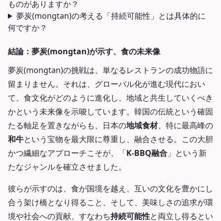
ものがありますか？
夢炭(mongtan)の考える「持続可能性」とは具体的に
何ですか？
結論：夢炭(mongtan)が示す、食の未来像
夢炭(mongtan)の挑戦は、単なるレストランの成功物語に
留まりません。それは、グローバル化が進む現代におい
て、食文化がどのように進化し、地域と共生していくべき
かという未来像を示唆しています。韓国の伝統という確固
たる軸足を置きながらも、日本の
地域食材
、特に最高峰の
和牛
という宝物を最大限に尊重し、融合させる。この大胆
かつ繊細なアプローチこそが、「
K-BBQ融合
」という新
たなジャンルを確立させました。
彼らが示すのは、食が国境を越え、互いの文化を豊かにし
合う架け橋となり得ること、そして、美味しさの追求が環
境や社会への貢献、すなわち
持続可能性
と両立し得るとい