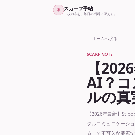
スカーフ手帖
布
一枚の布を、毎日の判断に変える。
← ホームへ戻る
SCARF NOTE
【202
AI？
ルの真
【2026年最新】Sti
タルコミュニケーショ
る上で不可欠な要素です