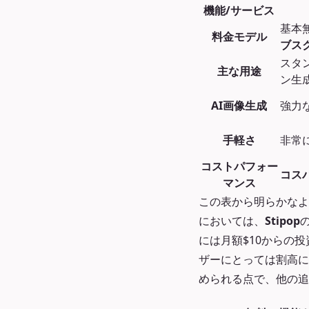
機能/サービス
基本無
料金モデル
ブス
スタ
主な用途
ン生
AI画像生成
強力
手軽さ
非常
コストパフォー
コス
マンス
この表から明らかなよ
においては、
Stipop
には月額$10からの投
ザーにとっては割高に
められる点で、他の追