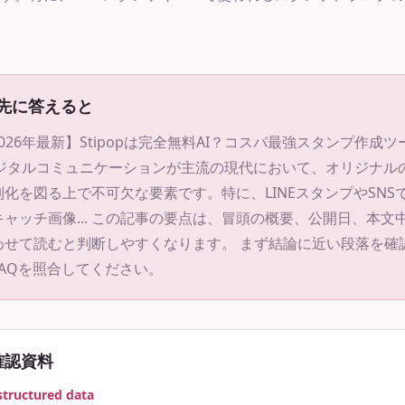
y: 先に答えると
026年最新】Stipopは完全無料AI？コスパ最強スタンプ作成ツ
日 デジタルコミュニケーションが主流の現代において、オリジナ
化を図る上で不可欠な要素です。特に、LINEスタンプやSNS
ッチ画像...
この記事の要点は、冒頭の概要、公開日、本文
わせて読むと判断しやすくなります。 まず結論に近い段落を確
AQを照合してください。
確認資料
structured data