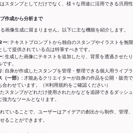
はスタンプとしてだけでなく、様々な用途に活用できる汎用性
プ作成から分析まで
、単なる画像生成に留まりません。以下に主な機能を紹介します。
ター
: テキストプロンプトから独自のスタンプやイラストを無
として提供されている点は特筆すべきです。
ー
: 生成した画像にテキストを追加したり、背景を透過させた
ルです。
リ
: 自身が作成したスタンプを管理・整理できる個人用ライブ
ス（一部）
: 才能あるクリエイターが自身の作品を公開・販売
ち合わせています。（※利用規約をご確認ください）
成したスタンプがどれだけ使用されたかなどを追跡できるダッシ
に強力なツールとなります。
れていることで、ユーザーはアイデアの創出から制作、管理、
せることができます。