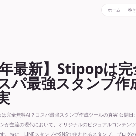
ホーム
巻
6年最新】Stipopは
コスパ最強スタンプ作
実
popは完全無料AI？コスパ最強スタンプ作成ツールの真実 公開日: 2
ンが主流の現代において、オリジナルのビジュアルコンテンツ
。特に、LINEスタンプやSNSで使われるスタンプ、ブログのア