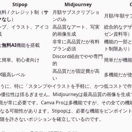
Stipop
Midjourney
料 / クレジット制（
サ
月額サブスクリプショ
月額/年額サ
クなし
）
ンのみ
ンプ、イラスト、アイコ
高品質なアート、写実
総合的なデザ
成
的画像生成
ゼン資料等
非常に高品質だが有料
機能の一部
な
無料AI
機能を搭載
プラン必須
ト制限あり
Discord経由でやや専門
に簡単。初心者向け
簡単だが機
的
高品質だが固定費が高
パ
最高レベル
多機能だが
い
うに、特に「スタンプやイラストを手軽に、かつ低コストで作
の優位性は揺るぎません。Midjourneyは最高品質の画像を生
資が常に必要です。Canva Proは多機能ですが、その全ての
なる可能性があります。Stipopは、必要な機能をピンポイン
随を許さないポジションを確立しているのです。