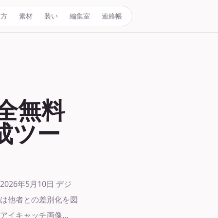
き方
素材
装い
編集室
連絡帳
完全無料
成ツー
026年5月10日 デジ
は他者との差別化を図
イキャッチ画像...