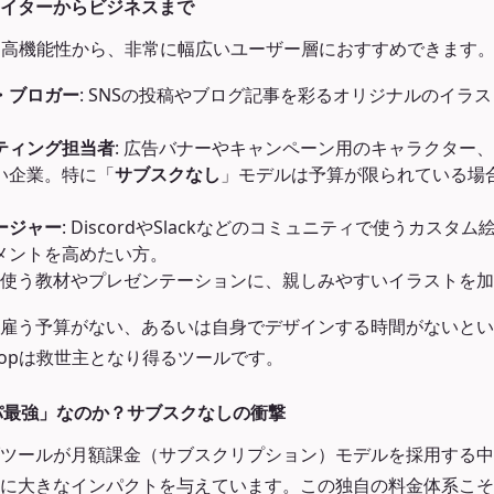
イターからビジネスまで
軽さと高機能性から、非常に幅広いユーザー層におすすめできます
・ブロガー
: SNSの投稿やブログ記事を彩るオリジナルのイラ
ティング担当者
: 広告バナーやキャンペーン用のキャラクター、
い企業。特に「
サブスクなし
」モデルは予算が限られている場
ージャー
: DiscordやSlackなどのコミュニティで使うカス
メントを高めたい方。
業で使う教材やプレゼンテーションに、親しみやすいイラストを
雇う予算がない、あるいは自身でデザインする時間がないとい
popは救世主となり得るツールです。
スパ最強」なのか？サブスクなしの衝撃
ツールが月額課金（サブスクリプション）モデルを採用する中、S
に大きなインパクトを与えています。この独自の料金体系こそが、