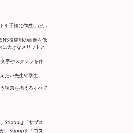
。
ストを手軽に作成したい
SNS投稿用の画像を低
合に大きなメリットと
タム絵文字やスタンプを作
加えたい先生や学生。
う課題を抱えるすべて
tipopは「
サブス
Stipopを「
コス