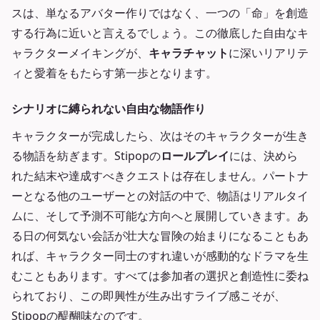
スは、単なるアバター作りではなく、一つの「命」を創造
する行為に近いと言えるでしょう。この徹底した自由なキ
ャラクターメイキングが、
キャラチャット
に深いリアリテ
ィと愛着をもたらす第一歩となります。
シナリオに縛られない自由な物語作り
キャラクターが完成したら、次はそのキャラクターが生き
る物語を紡ぎます。Stipopの
ロールプレイ
には、決めら
れた結末や達成すべきクエストは存在しません。パートナ
ーとなる他のユーザーとの対話の中で、物語はリアルタイ
ムに、そして予測不可能な方向へと展開していきます。あ
る日の何気ない会話が壮大な冒険の始まりになることもあ
れば、キャラクター同士のすれ違いが感動的なドラマを生
むこともあります。すべては参加者の選択と創造性に委ね
られており、この即興性が生み出すライブ感こそが、
Stipopの醍醐味なのです。