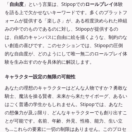
「
自由度
」という言葉は、Stipopでの
ロールプレイ
体験
を語る上で欠かせないキーワードです。多くのプラットフ
ォームが提供する「楽しさ」が、ある程度決められた枠組
みの中でのものであるのに対し、Stipopが提供するの
は、白紙のキャンバスに自由に絵を描くような、制約のな
い創造の喜びです。このセクションでは、Stipopの圧倒
的な自由度が、どのようにして唯一無二のロールプレイ体
験を生み出すのかを具体的に解説します。
キャラクター設定の無限の可能性
あなたの理想のキャラクターはどんな人物ですか？勇敢な
騎士、魔法を操る賢者、未来から来たサイボーグ、あるい
はごく普通の学生かもしれません。Stipopでは、あなた
の想像力が及ぶ限り、どんなキャラクターでも創り出すこ
とが可能です。名前、年齢、外見、性格、能力、生い立
ち…これらの要素に一切の制限はありません。このプロセ