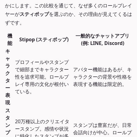
かにします。この比較を通じて、なぜ多くのロールプレイ
ヤーが
スティポップ
を選ぶのか、その理由が見えてくるは
ずです。
機
一般的なチャットアプリ
Stipop (スティポップ)
能
(例: LINE, Discord)
キ
ャ
プロフィールやスタンプ
ラ
で細部までキャラクター
アバター機能はあるが、キ
ク
性を追求可能。ロールプ
ャラクターの背景や性格を
タ
レイ専用の文化が根付い
表現する機能は限定的。
ー
ている。
表
現
ス
タ
20万種以上のクリエイタ
ン
スタンプは豊富だが、日常
ースタンプ。感情や状況
プ
会話向けが中心。ロールプ
に特化したスタンプが多