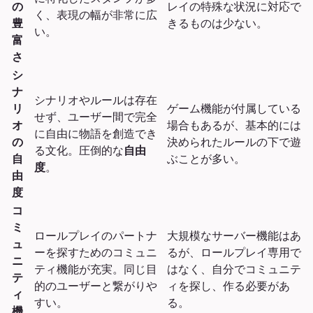
の
レイの特殊な状況に対応で
く、表現の幅が非常に広
豊
きるものは少ない。
い。
富
さ
シ
ナ
シナリオやルールは存在
リ
ゲーム機能が付属している
せず、ユーザー間で完全
オ
場合もあるが、基本的には
に自由に物語を創造でき
の
決められたルールの下で遊
る文化。圧倒的な
自由
自
ぶことが多い。
度
。
由
度
コ
ミ
ロールプレイのパートナ
大規模なサーバー機能はあ
ュ
ーを探すためのコミュニ
るが、ロールプレイ専用で
ニ
ティ機能が充実。同じ目
はなく、自分でコミュニテ
テ
的のユーザーと繋がりや
ィを探し、作る必要があ
ィ
すい。
る。
機