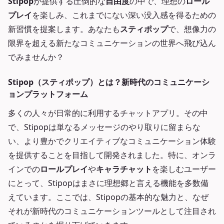
Stipop
が提供する圧倒的な
自由度
の中で、理想の
ロール
プレイ
を楽しみ、これまでにない深い没入感を得るための
新習慣を提案します。あなたも
スティポップ
で、想像力の
限界を超える新たなコミュニケーションの世界へ飛び込ん
でみませんか？
Stipop（スティポップ）とは？新時代のコミュニケーシ
ョンプラットフォーム
多くの人々が日常的に利用するチャットアプリ。その中
で、Stipopは単なるメッセージのやり取りに留まらな
い、より豊かでクリエイティブなコミュニケーション体験
を提供することを目指して開発されました。特に、オンラ
インでの
ロールプレイ
や
キャラチャット
を楽しむユーザー
にとって、Stipopはまさに理想郷と言える機能を多数備
えています。ここでは、Stipopの基本的な魅力と、なぜ
それが新時代のコミュニケーションツールとして注目され